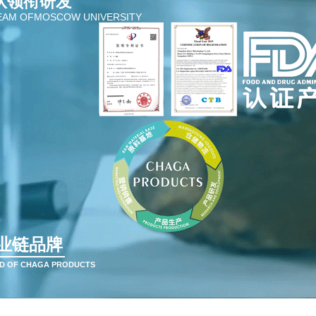
队领衔研发
EAM OFMOSCOW UNIVERSITY
业链品牌
ND OF CHAGA PRODUCTS