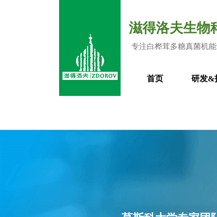
滋得洛夫生物
专注白桦茸多糖真菌机能
首页
研发&