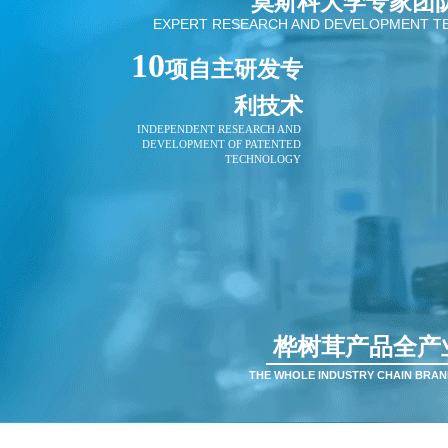
莫斯科大学专家团
EXPERT RESEARCH AND DEVELOPMENT T
10
项自主
研发
专
利技术
INDEPENDENT RESEARCH AND
DEVELOPMENT OF PATENTED
TECHNOLOGY
桦树茸产品全产
THE WHOLE INDUSTRY CHAIN BRA